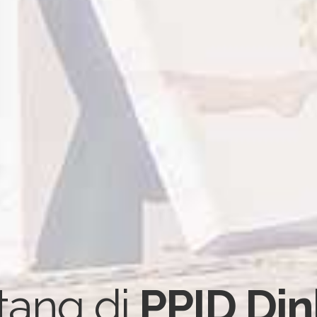
tang di
PPID Di